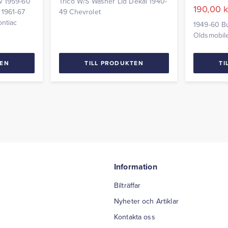
w 1959-60
Trico W/S Washer Lid Dekal 1940-
190,00
k
 1961-67
49 Chevrolet
ontiac
1949-60 Bu
Oldsmobile,
TEN
TILL PRODUKTEN
TI
Information
Bilträffar
Nyheter och Artiklar
Kontakta oss