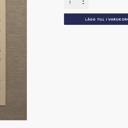
Inst.Tag
1949-
50
LÄGG TILL I VARUKOR
Chevrolet
mängd