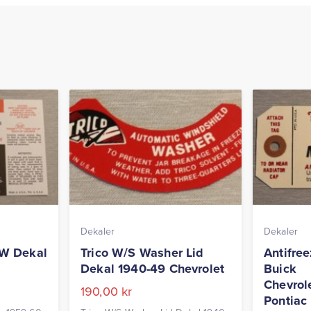
Dekaler
Dekaler
W Dekal
Trico W/S Washer Lid
Antifre
Dekal 1940-49 Chevrolet
Buick
Chevrol
190,00
kr
Pontiac