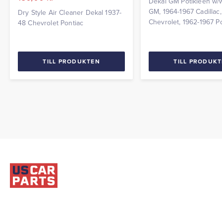
Dekal GM Potikleen w/
GM, 1964-1967 Cadillac,
Dry Style Air Cleaner Dekal 1937-
Chevrolet, 1962-1967 P
48 Chevrolet Pontiac
TILL PRODUKTEN
TILL PRODUK