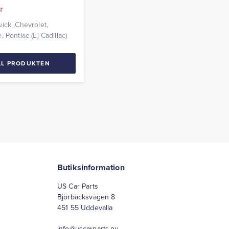
r
ick ,Chevrolet,
 Pontiac (Ej Cadillac)
LL PRODUKTEN
Butiksinformation
US Car Parts
Björbäcksvägen 8
451 55 Uddevalla
info@uscarparts.nu