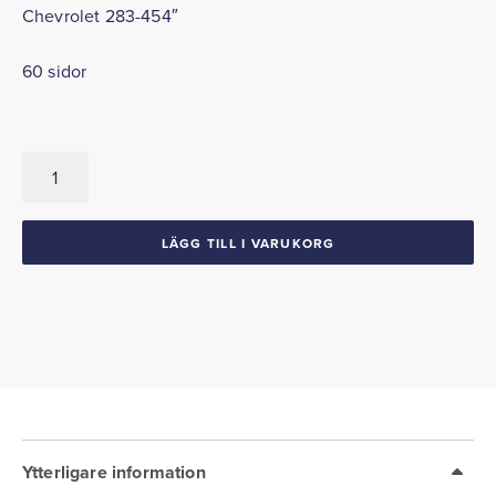
Chevrolet 283-454″
60 sidor
High
Performance
Parts
and
LÄGG TILL I VARUKORG
Modifications
mängd
Ytterligare information