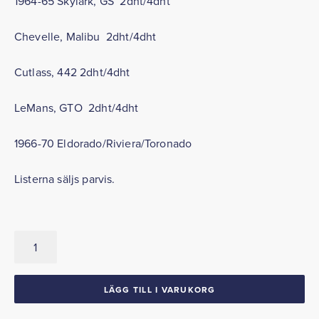
1964-65 Skylark, GS 2dht/4dht
Chevelle, Malibu 2dht/4dht
Cutlass, 442 2dht/4dht
LeMans, GTO 2dht/4dht
1966-70 Eldorado/Riviera/Toronado
Listerna säljs parvis.
HT-
lister
med
stålinlägg
LÄGG TILL I VARUKORG
1964-
65