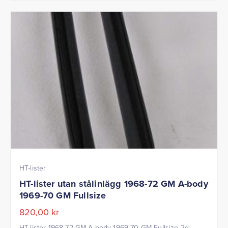
HT-lister
HT-lister utan stålinlägg 1968-72 GM A-body
1969-70 GM Fullsize
820,00
kr
HT-lister 1968-72 GM A-body 1969-70 GM Fullsize 2d