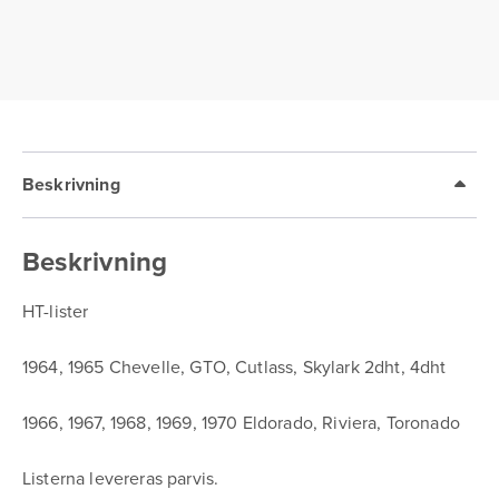
GM
A-
body
1966-
70
Eldorado
Riviera
Toronado
Beskrivning
mängd
Beskrivning
HT-lister
1964, 1965 Chevelle, GTO, Cutlass, Skylark 2dht, 4dht
1966, 1967, 1968, 1969, 1970 Eldorado, Riviera, Toronado
Listerna levereras parvis.