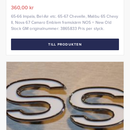
360,00
kr
65-66 Impala, Bel-Air etc. 65-67 Chevelle, Malibu 65 Chevy
II, Nova 67 Camaro Emblem framskärm NOS = New Old
Stock GM originalnummer: 3865833 Pris per styck.
TILL PRODUKTEN