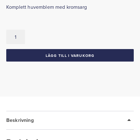
Komplett huvemblem med kromsarg
Emblem
Huv
med
kromsarg
LÄGG TILL I VARUKORG
1962
Impala
Bel-
Air
mängd
Beskrivning