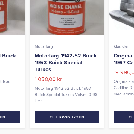
Motorfärg
Klädslar
1 Buick
Motorfärg 1942-52 Buick
Origina
1953 Buick Special
1967 Ca
Turkos
19 990,
1 050,00
kr
ck Röd
Originalkl
Cadillac De
Motorfärg 1942-52 Buick 1953
med armstö
Buick Special Turkos Volym: 0,96
beställnin
liter
TEN
TILL PRODUKTEN
TI