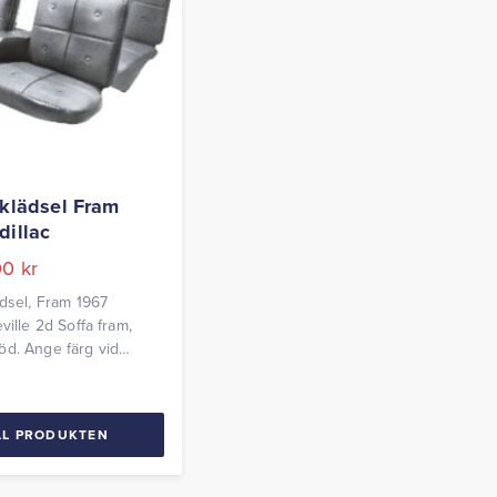
lklädsel Fram
dillac
00
kr
ädsel, Fram 1967
ville 2d Soffa fram,
d. Ange färg vid
g
LL PRODUKTEN