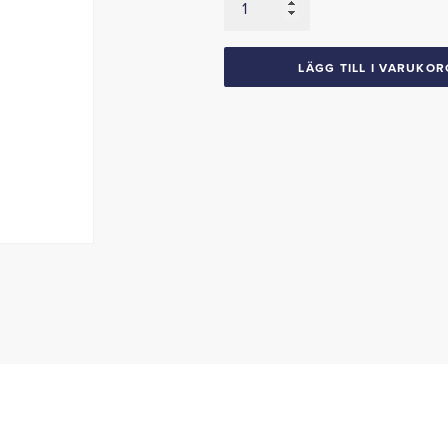
1959-
60
Chevrolet
LÄGG TILL I VARUKOR
mängd