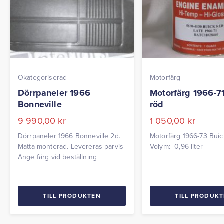
Okategoriserad
Motorfärg
Dörrpaneler 1966
Motorfärg 1966-7
Bonneville
röd
9 990,00
kr
1 050,00
kr
Dörrpaneler 1966 Bonneville 2d.
Motorfärg 1966-73 Bui
Matta monterad. Levereras parvis
Volym: 0,96 liter
Ange färg vid beställning
TILL PRODUKTEN
TILL PRODUK