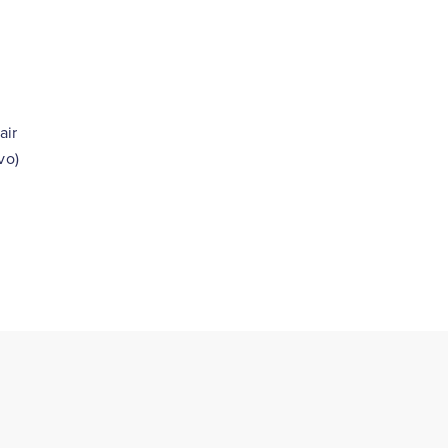
air
vo)