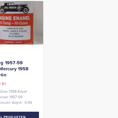
rg 1957-59
 Mercury 1958
rön
0
kr
Grön 1958 Edsel
Corsair 1957-59
incoln Volym: 0,96
LL PRODUKTEN