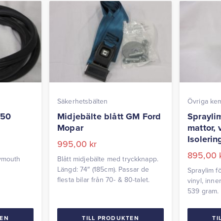
Säkerhetsbälten
Övriga ke
-50
Midjebälte blått GM Ford
Sprayli
Mopar
mattor, 
Isolerin
995,00
kr
895,00
lymouth
Blått midjebälte med tryckknapp.
Längd: 74″ (185cm). Passar de
Spraylim f
flesta bilar från 70- & 80-talet.
vinyl, inner
539 gram.
TEN
TILL PRODUKTEN
TI