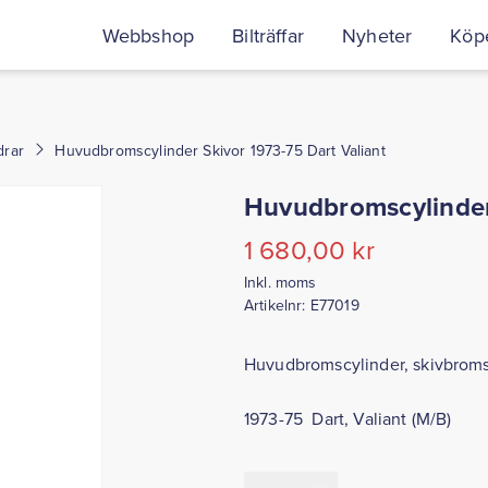
Webbshop
Bilträffar
Nyheter
Köpe
drar
Huvudbromscylinder Skivor 1973-75 Dart Valiant
Huvudbromscylinder 
1 680,00
kr
Inkl. moms
Artikelnr:
E77019
Huvudbromscylinder, skivbrom
1973-75 Dart, Valiant (M/B)
Huvudbromscylinder