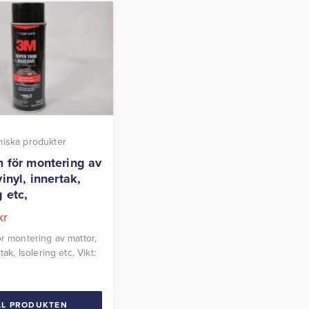
miska produkter
m för montering av
vinyl, innertak,
g etc,
kr
ör montering av mattor,
tak, Isolering etc, Vikt:
LL PRODUKTEN