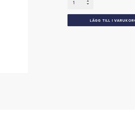
Skivor
1973-
75
LÄGG TILL I VARUKOR
Dart
Valiant
mängd