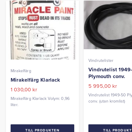
Vindrutelister
Vindrutelist 1949
Mirakelfärg
Plymouth conv.
Mirakelfärg Klarlack
5 995,00
kr
1 030,00
kr
Vindrutelist 1949-50 P
Mirakelfärg Klarlack Volym: 0,96
conv. (utan kromlist)
liter.
TILL PRODUKTEN
TILL PRODUK