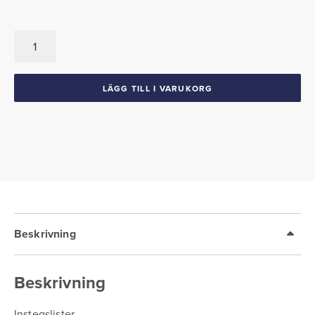
Instegslister
1959-
60
Buick
LÄGG TILL I VARUKORG
Chevrolet
Oldsmobile
Pontiac
2d
mängd
Beskrivning
Beskrivning
Instegslister