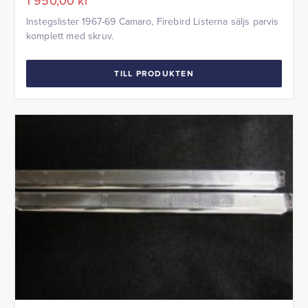
1 950,00
kr
Instegslister 1967-69 Camaro, Firebird Listerna säljs parvis
komplett med skruv.
TILL PRODUKTEN