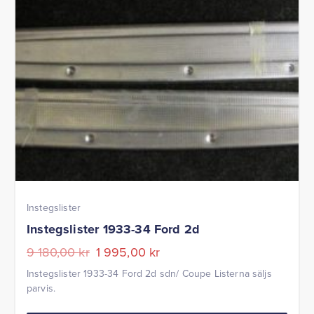
Instegslister
Instegslister 1933-34 Ford 2d
Det
Det
9 180,00
kr
1 995,00
kr
ursprungliga
nuvarande
Instegslister 1933-34 Ford 2d sdn/ Coupe Listerna säljs
priset
priset
parvis.
var:
är: