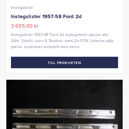
Instegslister
Instegslister 1957-58 Ford 2d
3 695,00
kr
Instegslister 1957-58 Ford 2d Instegslister passar alla
2dht, 2dsdn, conv & Skyliner samt 2d STW. Listerna säljs
parvis. Levereras komplett med skruv.
TILL PRODUKTEN