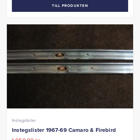
9
1
TILL PRODUKTEN
180,00 kr.
995,00 kr.
Instegslister
Instegslister 1967-69 Camaro & Firebird