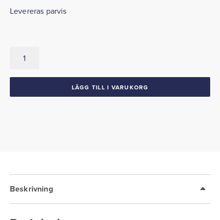
Levereras parvis
Isolering
Kickpaneler
1963-
64
LÄGG TILL I VARUKORG
Chrysler
mängd
Beskrivning