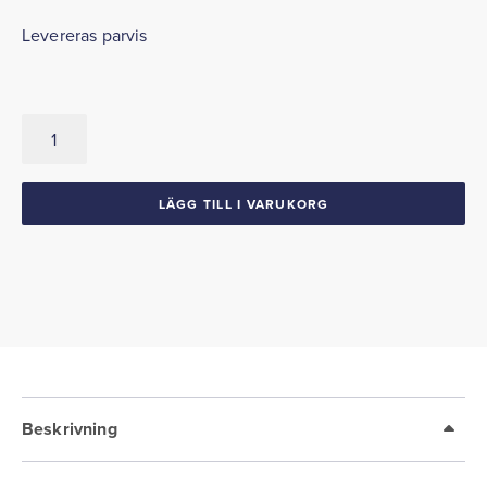
Levereras parvis
Kick
paneler
1941
Cadillac
LÄGG TILL I VARUKORG
mängd
Beskrivning