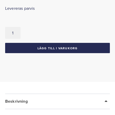
Levereras parvis
Kick
paneler
1954-
56
LÄGG TILL I VARUKORG
Cadillac
mängd
Beskrivning