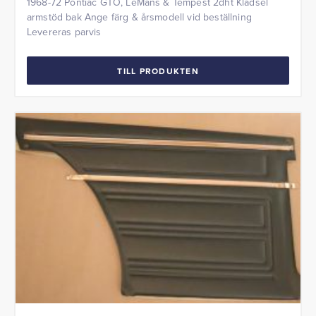
1968-72 Pontiac GTO, LeMans & Tempest 2dht Klädsel
armstöd bak Ange färg & årsmodell vid beställning
Levereras parvis
TILL PRODUKTEN