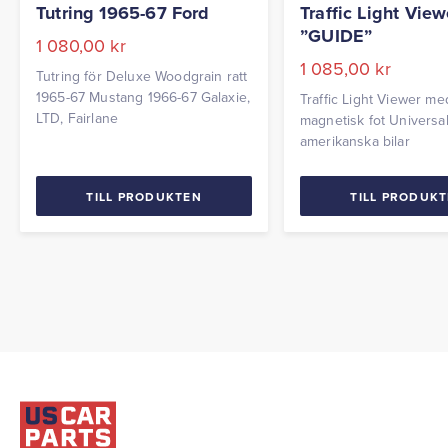
Tutring 1965-67 Ford
Traffic Light View
”GUIDE”
1 080,00
kr
1 085,00
kr
Tutring för Deluxe Woodgrain ratt
1965-67 Mustang 1966-67 Galaxie,
Traffic Light Viewer me
LTD, Fairlane
magnetisk fot Universal 
amerikanska bilar
TILL PRODUKTEN
TILL PRODUK