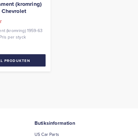
ament (kromring)
 Chevrolet
r
nt (kromring) 1959-63
Pris per styck
LL PRODUKTEN
Butiksinformation
US Car Parts