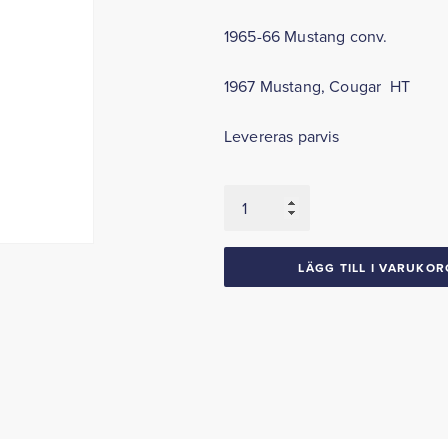
1965-66 Mustang conv.
1967 Mustang, Cougar HT
Levereras parvis
Klädkrokar
1953-
67
Ford
LÄGG TILL I VARUKOR
Mercury
Lincoln
1958-
60
Edsel
mängd