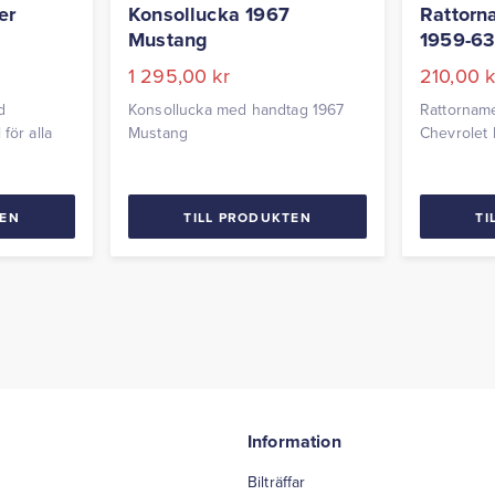
er
Konsollucka 1967
Rattorn
Mustang
1959-63
1 295,00
kr
210,00
k
d
Konsollucka med handtag 1967
Rattorname
för alla
Mustang
Chevrolet 
TEN
TILL PRODUKTEN
TI
Information
Bilträffar