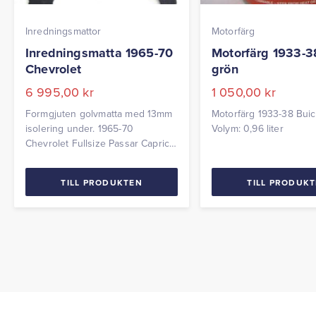
Inredningsmattor
Motorfärg
Inredningsmatta 1965-70
Motorfärg 1933-3
Chevrolet
grön
6 995,00
kr
1 050,00
kr
Formgjuten golvmatta med 13mm
Motorfärg 1933-38 Bui
isolering under. 1965-70
Volym: 0,96 liter
Chevrolet Fullsize Passar Caprice,
Bel Air, Impala m.fl. Vid beställning
ange färg, För färgval gå in på
TILL PRODUKTEN
TILL PRODUK
ACC eller skicka ett färgprov till
oss.