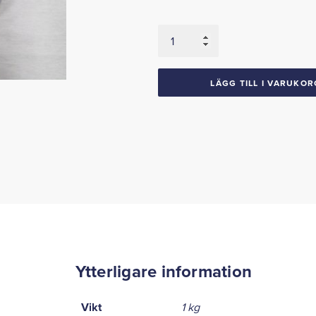
Kromsarg,
Bakljus
1954
Chevrolet
LÄGG TILL I VARUKOR
mängd
Ytterligare information
Vikt
1 kg