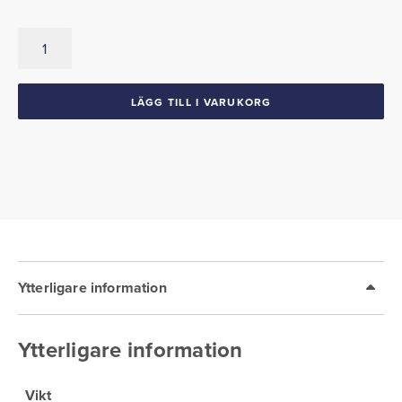
Kromsarg,
Bakljus
1959
Chevrolet
LÄGG TILL I VARUKORG
mängd
Ytterligare information
Ytterligare information
Vikt