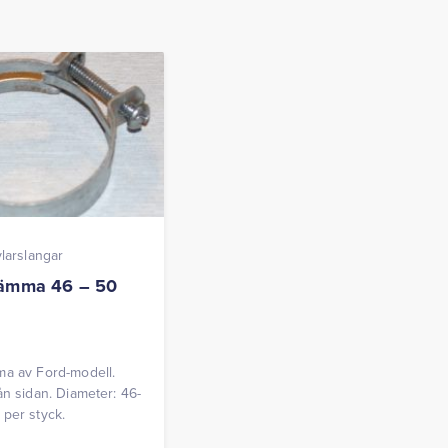
ylarslangar
lämma 46 – 50
a av Ford-modell.
ån sidan. Diameter: 46-
per styck.