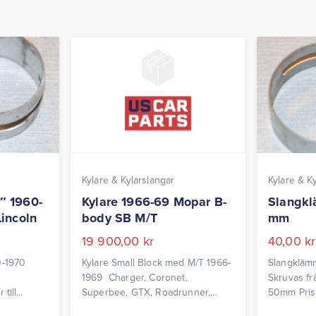
Kylare & Kylarslangar
Kylare & K
″ 1960-
Kylare 1966-69 Mopar B-
Slangk
incoln
body SB M/T
mm
19 900,00
kr
40,00
kr
0-1970
Kylare Small Block med M/T 1966-
Slangklämm
1969 Charger, Coronet,
Skruvas fr
till
Superbee, GTX, Roadrunner,
50mm Pris 
ris per
Satellite (utom Dodge 69) Bredd: