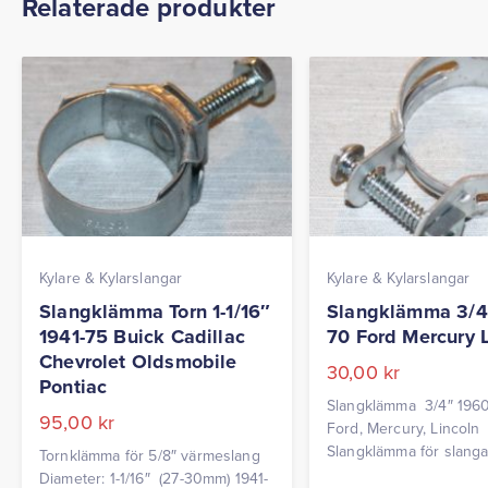
Relaterade produkter
Kylare & Kylarslangar
Kylare & Kylarslangar
Slangklämma Torn 1-1/16″
Slangklämma 3/4
1941-75 Buick Cadillac
70 Ford Mercury L
Chevrolet Oldsmobile
30,00
kr
Pontiac
Slangklämma 3/4″ 196
95,00
kr
Ford, Mercury, Lincoln
Slangklämma för slangar 
Tornklämma för 5/8″ värmeslang
värmepaket. 26-32mm P
Diameter: 1-1/16″ (27-30mm) 1941-