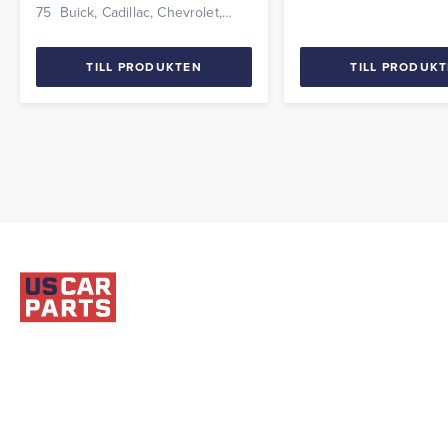
styck.
75 Buick, Cadillac, Chevrolet,
Oldsmobile, Pontiac mfl. Pris per
styck.
TILL PRODUKTEN
TILL PRODUK