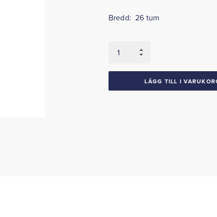
Bredd: 26 tum
Kylare
1970-
72
Mopar
LÄGG TILL I VARUKOR
B-
body
Mopar
E-
body
SB
M/T
mängd