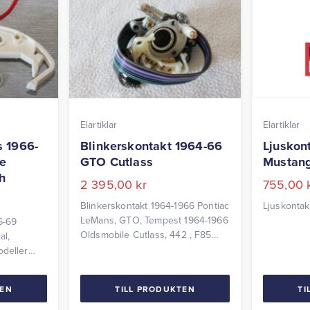
Elartiklar
Elartiklar
s 1966-
Blinkerskontakt 1964-66
Ljuskon
e
GTO Cutlass
Mustan
h
2 395,00
kr
755,00
Blinkerskontakt 1964-1966 Pontiac
Ljuskonta
LeMans, GTO, Tempest 1964-1966
6-69
Oldsmobile Cutlass, 442 , F85
al,
Passar bilar med A/T och rattväxel
odeller
utan tiltrattstång.
TEN
TILL PRODUKTEN
TI