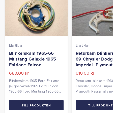
Elartiklar
Elartiklar
Blinkerskam 1965-66
Returkam blinker
Mustang Galaxie 1965
69 Chrysler Dodg
Fairlane Falcon
Imperial Plymout
680,00
kr
610,00
kr
Blinkerskam 1965 Ford Fairlane
Returkam, blinkers 196
(ej golvväxel) 1965 Ford Falcon
Chrysler, Dodge, Imperi
1965-66 Ford Mustang 1965-66
Plymouth Passar alla m
Ford Galaxie (moveable column)
utan tiltrattstång.
TILL PRODUKTEN
TILL PRODUK