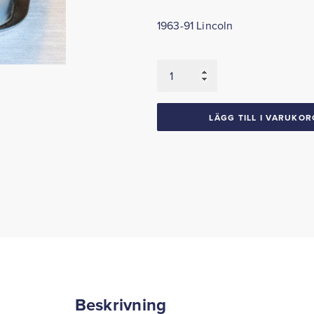
1963-91 Lincoln
Laddningsrelä
1963-
91
Ford
LÄGG TILL I VARUKOR
Mercury
Lincoln
mängd
Beskrivning