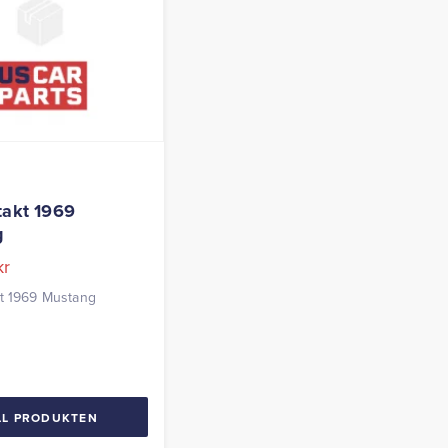
takt 1969
g
kr
kt 1969 Mustang
LL PRODUKTEN