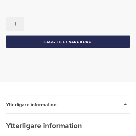
Låskit
1971-
72
Mopar
LÄGG TILL I VARUKORG
B-
body
mängd
Ytterligare information
Ytterligare information