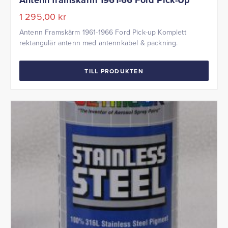
Antenn framskärm 1961-66 Ford Pick-Up
1 295,00
kr
Antenn Framskärm 1961-1966 Ford Pick-up Komplett
rektangulär antenn med antennkabel & packning.
TILL PRODUKTEN