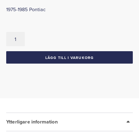
1975-1985 Pontiac
Ljuskontakt
1968-
87
GM
LÄGG TILL I VARUKORG
mängd
Ytterligare information