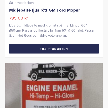
Säkerhetsbälten
Midjebälte ljus rött GM Ford Mopar
795,00
kr
Ljusrött midjebälte med kromat spänne. Längd: 60″
(150cm). Passar de flesta bilar från 50- & 60-talet. Passar
även Hot Rods och äldre veteranbilar.
TILL PRODUKTEN