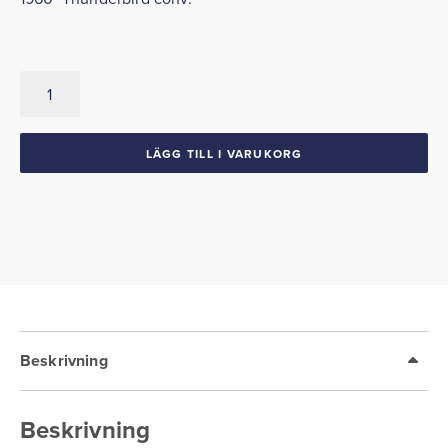
Bagagelås
Lock
1960
Thunderbird
LÄGG TILL I VARUKORG
conv.
mängd
Beskrivning
Beskrivning