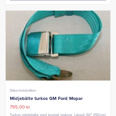
Säkerhetsbälten
Midjebälte turkos GM Ford Mopar
795,00
kr
Turkos midjebälte med kromat spänne. Längd: 60″ (150cm).