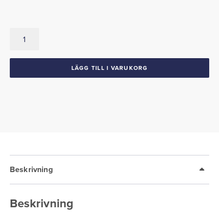
Dekal
Luftrenare
Chevrolet
396"
LÄGG TILL I VARUKORG
Cross
Flags
mängd
Beskrivning
Beskrivning