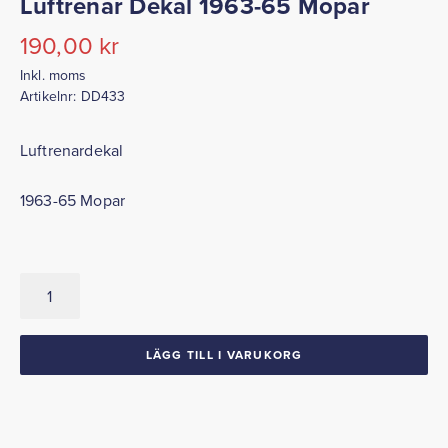
Luftrenar Dekal 1963-65 Mopar
190,00
kr
Inkl. moms
Artikelnr:
DD433
Luftrenardekal
1963-65 Mopar
Luftrenar
Dekal
1963-
65
LÄGG TILL I VARUKORG
Mopar
mängd