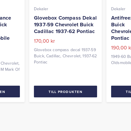
Dekaler
Dekaler
lance
Glovebox Compass Dekal
Antifre
ick
1937-59 Chevrolet Buick
Buick
Cadillac 1937-62 Pontiac
Chevrol
bile
Pontiac
170,00
kr
190,00
k
Glovebox compass decal 1937-59
Buick, Cadillac, Chevrolet, 1937-62
1949-60 Bu
Pontiac
Oldsmobile,
 Chevrolet,
GM Mark Of
TEN
TILL PRODUKTEN
TI