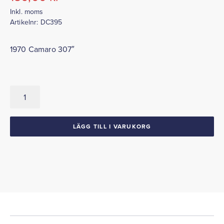
Inkl. moms
Artikelnr:
DC395
1970 Camaro 307″
Luftrenar
Dekal
Camaro
307"
LÄGG TILL I VARUKORG
1970
mängd