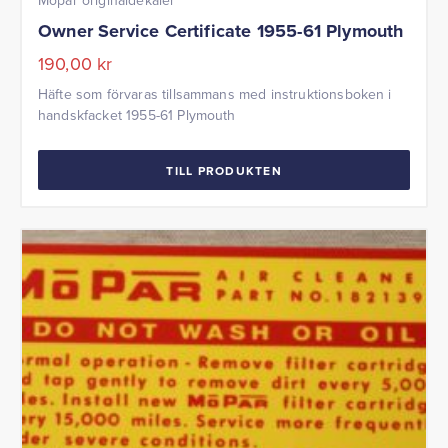
Mopar originaldekaler
Owner Service Certificate 1955-61 Plymouth
190,00
kr
Häfte som förvaras tillsammans med instruktionsboken i
handskfacket 1955-61 Plymouth
TILL PRODUKTEN