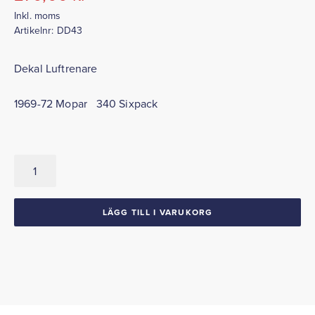
Inkl. moms
Artikelnr:
DD43
Dekal Luftrenare
1969-72 Mopar 340 Sixpack
Luftrenar
Dekal
340
Sixpack
LÄGG TILL I VARUKORG
1969-
72
Mopar
mängd