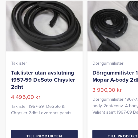
Taklister
Dörrgummilister
Taklister utan avslutning
Dörrgummilister 
1957-59 DeSoto Chrysler
Mopar A-body 2dh
2dht
3 990,00
kr
4 495,00
kr
Dörrgummilister 1967-7
body 2dht/conv. A-body
Taklister 1957-59 DeSoto &
Valiant samt 1967-69 B
Chrysler 2dht Levereras parvis.
Levereras parvis
TILL PRODUKTEN
TILL PRODUK