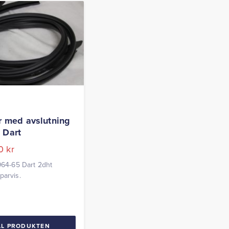
er med avslutning
 Dart
00
kr
1964-65 Dart 2dht
parvis.
LL PRODUKTEN