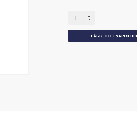
Strålkastarsarg
1971
Barracuda
mängd
LÄGG TILL I VARUKOR