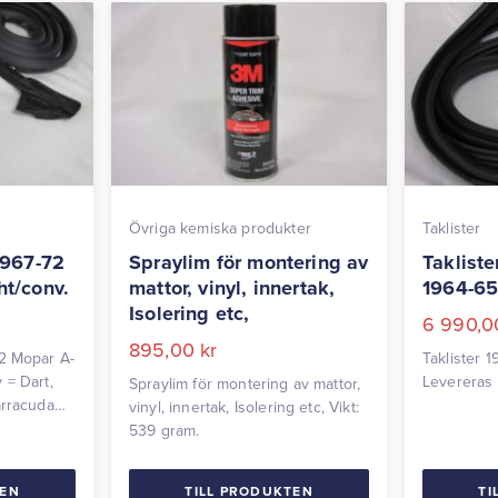
Övriga kemiska produkter
Taklister
1967-72
Spraylim för montering av
Taklist
t/conv.
mattor, vinyl, innertak,
1964-65
Isolering etc,
6 990,
895,00
kr
2 Mopar A-
Taklister 
 = Dart,
Levereras 
Spraylim för montering av mattor,
arracuda
vinyl, innertak, Isolering etc, Vikt:
539 gram.
TEN
TILL PRODUKTEN
TI