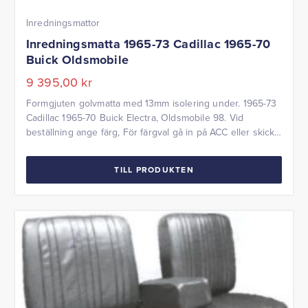
Inredningsmattor
Inredningsmatta 1965-73 Cadillac 1965-70
Buick Oldsmobile
9 395,00
kr
Formgjuten golvmatta med 13mm isolering under. 1965-73
Cadillac 1965-70 Buick Electra, Oldsmobile 98. Vid
beställning ange färg, För färgval gå in på ACC eller skicka
ett färgprov till oss.
TILL PRODUKTEN