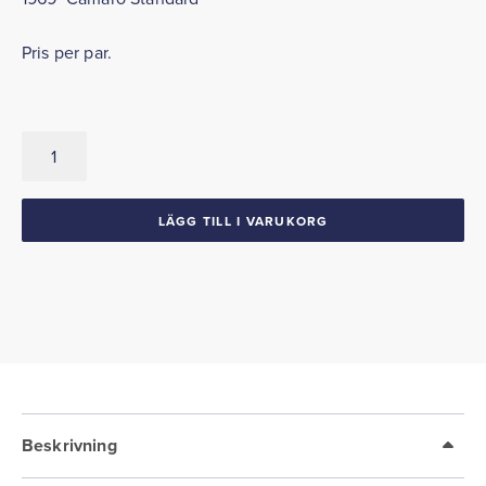
Pris per par.
Strålkastarsarg
(Ej
krom)
1969
LÄGG TILL I VARUKORG
Camaro
mängd
Beskrivning