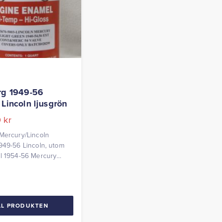
rg 1949-56
Lincoln ljusgrön
0
kr
Mercury/Lincoln
949-56 Lincoln, utom
l 1954-56 Mercury
6 liter
LL PRODUKTEN