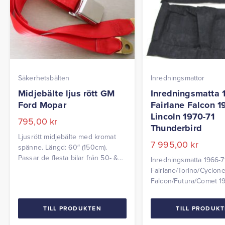
Säkerhetsbälten
Inredningsmattor
Midjebälte ljus rött GM
Inredningsmatta 
Ford Mopar
Fairlane Falcon 1
Lincoln 1970-71
795,00
kr
Thunderbird
Ljusrött midjebälte med kromat
7 995,00
kr
spänne. Längd: 60″ (150cm).
Passar de flesta bilar från 50- &
Inredningsmatta 1966-7
60-talet. Passar även Hot Rods
Fairlane/Torino/Cyclon
och äldre veteranbilar.
Falcon/Futura/Comet 1
Lincoln 1968-71 Monteg
Thunderbird Var vänlig
TILL PRODUKTEN
TILL PRODUK
vid beställning