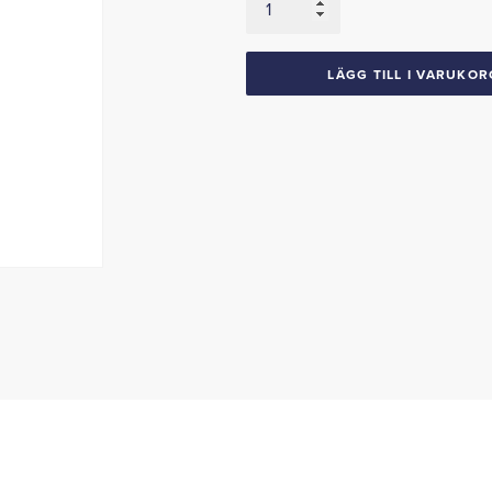
Vänster
1964-
65
LÄGG TILL I VARUKOR
Thunderbird
mängd