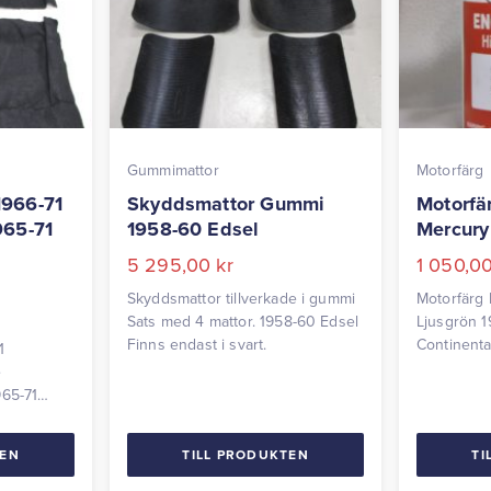
Gummimattor
Motorfärg
1966-71
Skyddsmattor Gummi
Motorfä
965-71
1958-60 Edsel
Mercury 
5 295,00
kr
1 050,0
Skyddsmattor tillverkade i gummi
Motorfärg 
Sats med 4 mattor. 1958-60 Edsel
Ljusgrön 1
Finns endast i svart.
Continenta
1
Volym: 0,9
e
965-71
o 1970-71
 ange färg
TEN
TILL PRODUKTEN
TI