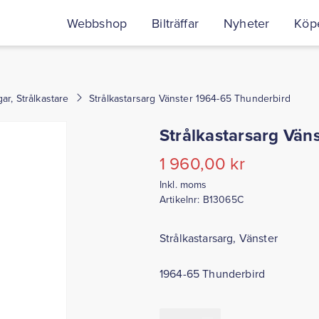
Webbshop
Bilträffar
Nyheter
Köpe
ar, Strålkastare
Strålkastarsarg Vänster 1964-65 Thunderbird
Strålkastarsarg Vän
1 960,00
kr
Inkl. moms
Artikelnr:
B13065C
Strålkastarsarg, Vänster
1964-65 Thunderbird
Strålkastarsarg