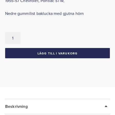
1955-57 Chevrolet, Pontiac STW,
Nedre gummilist baklucka med gjutna hörn
Gummilist
baklucka
Nedre
1955-
LÄGG TILL I VARUKORG
57
Chevrolet
Pontiac
STW.
mängd
Beskrivning