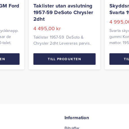
 GM Ford
Taklister utan avslutning
Skydds
1957-59 DeSoto Chrysler
Svarta 
2dht
4 995,
4 495,00
kr
ryckknapp.
Svarta sky
ssar de
gummi Kom
Taklister 1957-59 DeSoto &
-talet.
mattor. 19
Chrysler 2dht Levereras parvis.
Passar Chr
Imperial &
TEN
TILL PRODUKTEN
TI
Information
Bilträffar