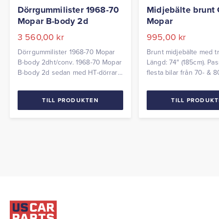
Dörrgummilister 1968-70
Midjebälte brunt
Mopar B-body 2d
Mopar
3 560,00
kr
995,00
kr
Dörrgummilister 1968-70 Mopar
Brunt midjebälte med t
B-body 2dht/conv. 1968-70 Mopar
Längd: 74″ (185cm). Pa
B-body 2d sedan med HT-dörrar
flesta bilar från 70- & 80
B-body = Belvedere, Charger,
Coronet, GTX, Roadrunner,
TILL PRODUKTEN
TILL PRODUK
Satellite etc. Levereras parvis