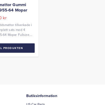
mattor Gummi
1955-64 Mopar
00
kr
ddsmattor tillverkade i
plett sats med 4
55-64 Mopar Fullsize.
ysler, Dodge, DeSoto,
 Plymouth.
LL PRODUKTEN
Butiksinformation
US Car Parts