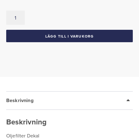
Oljefilter
Dekal
1937-
58
LÄGG TILL I VARUKORG
GM
mängd
Beskrivning
Beskrivning
Oljefilter Dekal