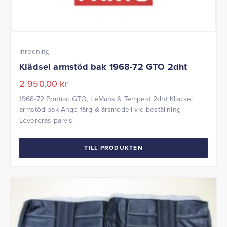
Inredning
Klädsel armstöd bak 1968-72 GTO 2dht
2 950,00
kr
1968-72 Pontiac GTO, LeMans & Tempest 2dht Klädsel
armstöd bak Ange färg & årsmodell vid beställning
Levereras parvis
TILL PRODUKTEN