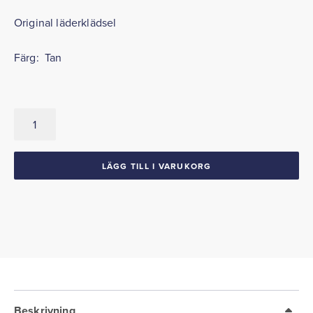
Original läderklädsel
Färg: Tan
Originalklädsel
Bak
1957
Chrysler
LÄGG TILL I VARUKORG
mängd
Beskrivning