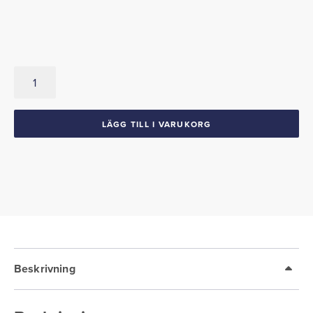
Tankrörspackning
1964-
73
Ford
LÄGG TILL I VARUKORG
Mercury
mängd
Beskrivning