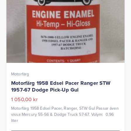
Motorfärg
Motorfärg 1958 Edsel Pacer Ranger STW
1957-67 Dodge Pick-Up Gul
1 050,00
kr
Motorfärg 1958 Edsel Pacer, Ranger, STW Gul Passar även
vissa Mercury 55-56 & Dodge Truck 57-67. Volym: 0,96
liter