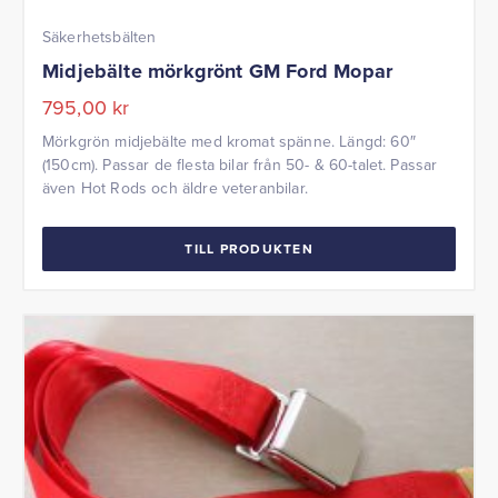
Säkerhetsbälten
Midjebälte mörkgrönt GM Ford Mopar
795,00
kr
Mörkgrön midjebälte med kromat spänne. Längd: 60″
(150cm). Passar de flesta bilar från 50- & 60-talet. Passar
även Hot Rods och äldre veteranbilar.
TILL PRODUKTEN