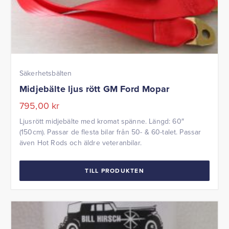
Säkerhetsbälten
Midjebälte ljus rött GM Ford Mopar
795,00
kr
Ljusrött midjebälte med kromat spänne. Längd: 60″
(150cm). Passar de flesta bilar från 50- & 60-talet. Passar
även Hot Rods och äldre veteranbilar.
TILL PRODUKTEN