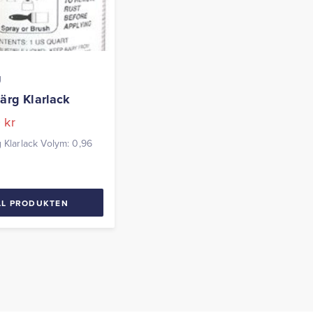
g
ärg Klarlack
0
kr
g Klarlack Volym: 0,96
LL PRODUKTEN