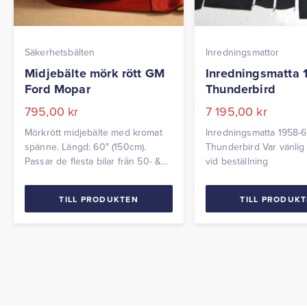
Säkerhetsbälten
Inredningsmattor
Midjebälte mörk rött GM
Inredningsmatta 
Ford Mopar
Thunderbird
795,00
kr
7 195,00
kr
Mörkrött midjebälte med kromat
Inredningsmatta 1958-
spänne. Längd: 60″ (150cm).
Thunderbird Var vänlig
Passar de flesta bilar från 50- &
vid beställning
60-talet. Passar även Hot Rods
och äldre veteranbilar.
TILL PRODUKTEN
TILL PRODUK