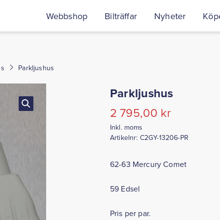
Webbshop
Bilträffar
Nyheter
Köpe
us
Parkljushus
Parkljushus
2 795,00
kr
Inkl. moms
Artikelnr:
C2GY-13206-PR
62-63 Mercury Comet
59 Edsel
Pris per par.