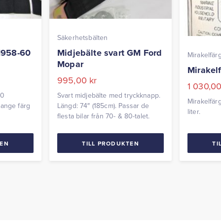
Säkerhetsbälten
1958-60
Midjebälte svart GM Ford
Mirakelfär
Mopar
Mirakelf
995,00
kr
1 030,0
60
Svart midjebälte med tryckknapp.
Mirakelfär
 ange färg
Längd: 74″ (185cm). Passar de
liter.
flesta bilar från 70- & 80-talet.
TEN
TILL PRODUKTEN
TI