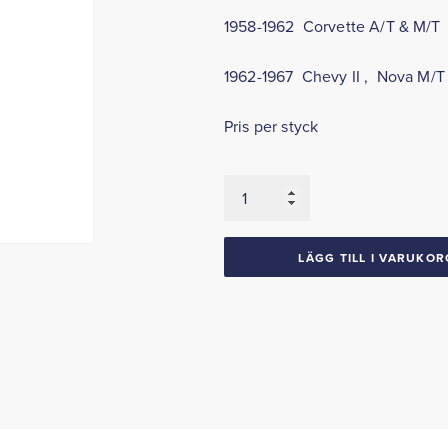
1958-1962 Corvette A/T & M/T
1962-1967 Chevy II , Nova M/T
Pris per styck
Pedalgummi
broms
&
koppling
LÄGG TILL I VARUKOR
1958-
70
Chevrolet
1958-
62
Corvette
1962-
67
Nova