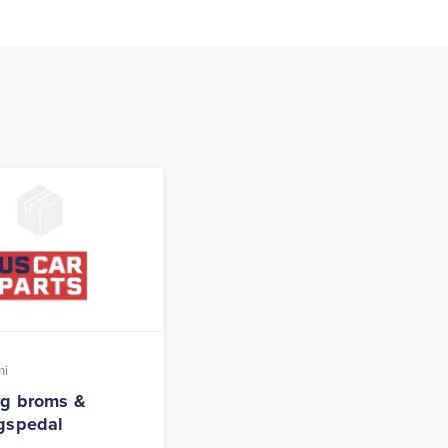
mi
g broms &
gspedal