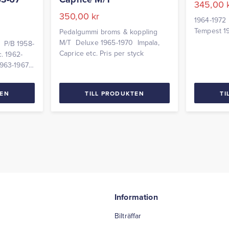
345,00
350,00
kr
1964-1972
Tempest 19
Pedalgummi broms & koppling
M/T Deluxe 1965-1970 Impala,
 P/B 1958-
Caprice etc. Pris per styck
c. 1962-
1963-1967
TEN
TILL PRODUKTEN
TI
Information
Bilträffar