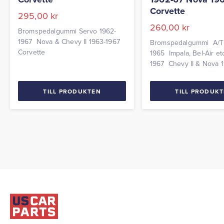
Corvette
295,00
kr
260,00
kr
Bromspedalgummi Servo 1962-
1967 Nova & Chevy II 1963-1967
Bromspedalgummi A/T
Corvette
1965 Impala, Bel-Air et
1967 Chevy II & Nova 
Corvette
TILL PRODUKTEN
TILL PRODUK