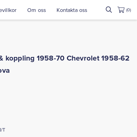
Sök
villkor
Om oss
Kontakta oss
(0)
efter:
 koppling 1958-70 Chevrolet 1958-62
ova
M/T