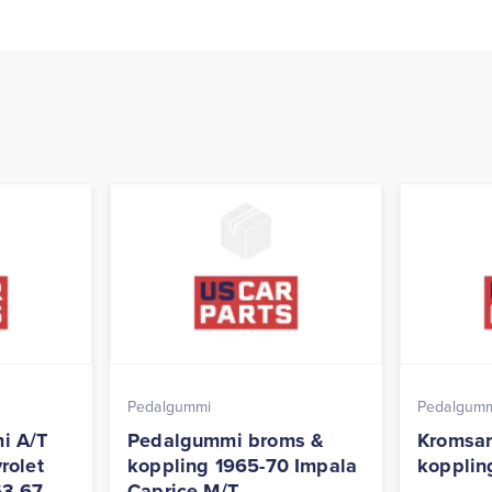
Pedalgummi
Pedalgum
i A/T
Pedalgummi broms &
Kromsar
rolet
koppling 1965-70 Impala
kopplin
63-67
Caprice M/T