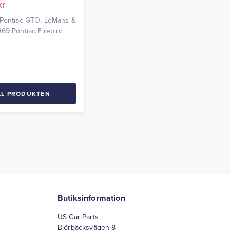
kr
 Pontiac GTO, LeMans &
69 Pontiac Firebird
LL PRODUKTEN
Butiksinformation
US Car Parts
Björbäcksvägen 8