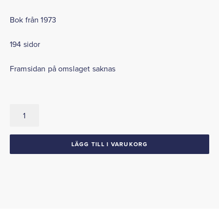
Bok från 1973
194 sidor
Framsidan på omslaget saknas
Petersen
´s
Complete
Book
LÄGG TILL I VARUKORG
Of
Plymouth,
Dodge,
Chrysler
mängd