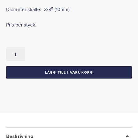
Diameter skalle: 3/8″ (10mm)
Pris per styck.
Plåtmutter
3,5mm
mängd
LÄGG TILL I VARUKORG
Beskrivning