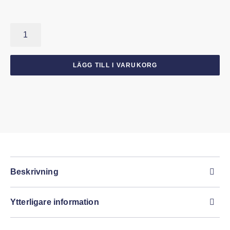
Rattstångstätning
1940-
48
Chevrolet
LÄGG TILL I VARUKORG
mängd
Beskrivning
Beskrivning
Rattstångstätning