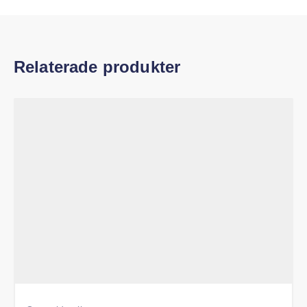
1940, 1941, 1942, 1946, 1947, 1948 Chevrolet
Ytterligare information
Relaterade produkter