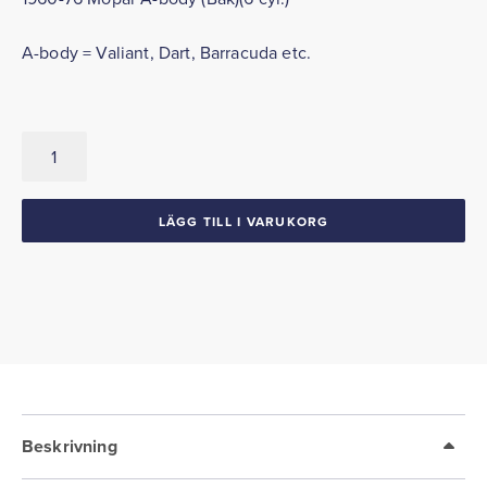
A-body = Valiant, Dart, Barracuda etc.
Hjulcylinder
Repsats
Bak
1960-
LÄGG TILL I VARUKORG
76
Mopar
A-
body
6
cyl
mängd
Beskrivning