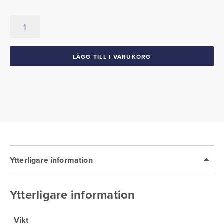
Sidomarkeringsglas,
Fram
&
Bak
LÄGG TILL I VARUKORG
mängd
Ytterligare information
Ytterligare information
Vikt