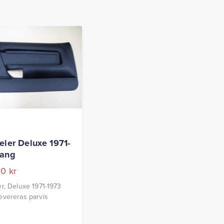
eler Deluxe 1971-
tang
00
kr
r, Deluxe 1971-1973
evereras parvis