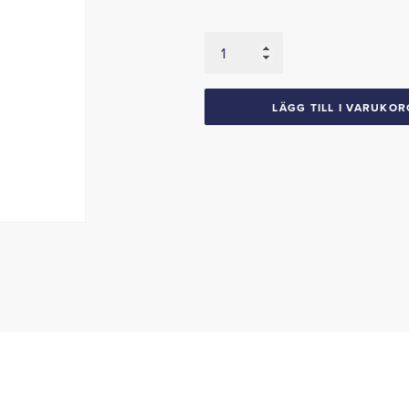
Sidopaneler
Bak
1967-
69
LÄGG TILL I VARUKOR
Barracuda
mängd