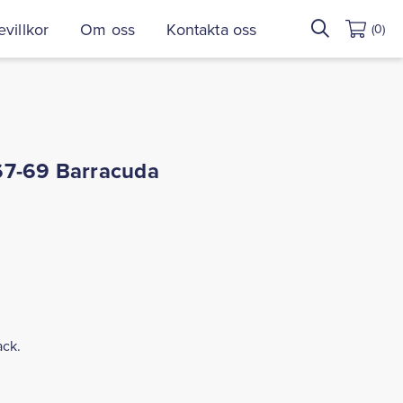
Sök
villkor
Om oss
Kontakta oss
(0)
efter:
67-69 Barracuda
ack.