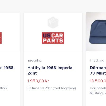
Inredning
Inredning
e 1958-
Hatthylla 1963 Imperial
Dörrpan
2dht
73 Mus
1 950,00
kr
13 500,
58-66
63 Imperial 2dht (med högtalare)
Dörrpanele
Mustang L