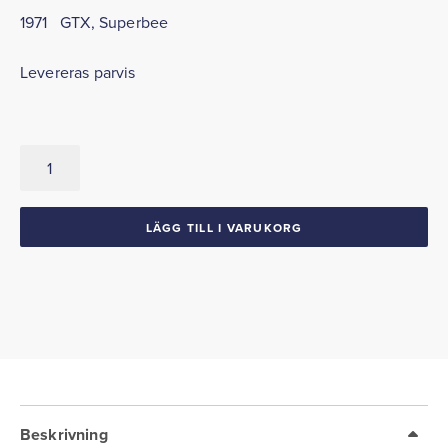
1971 GTX, Superbee
Levereras parvis
Sidopaneler
Bak
Nedre
1971-
LÄGG TILL I VARUKORG
74
Mopar
B-
body
mängd
Beskrivning