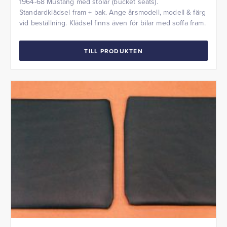
1964-68 Mustang med stolar (bucket seats).
Standardklädsel fram + bak. Ange årsmodell, modell & färg
vid beställning. Klädsel finns även för bilar med soffa fram.
TILL PRODUKTEN