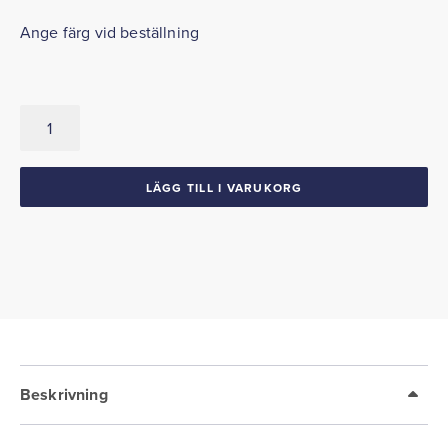
Ange färg vid beställning
Sidopaneler
Bak
1965
Satellite
LÄGG TILL I VARUKORG
conv.
mängd
Beskrivning