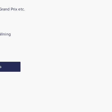
rand Prix etc.
llning
G