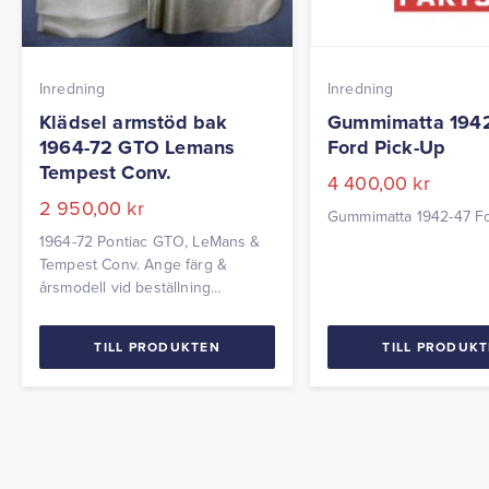
Inredning
Inredning
Klädsel armstöd bak
Gummimatta 194
1964-72 GTO Lemans
Ford Pick-Up
Tempest Conv.
4 400,00
kr
2 950,00
kr
Gummimatta 1942-47 Fo
1964-72 Pontiac GTO, LeMans &
Tempest Conv. Ange färg &
årsmodell vid beställning
Levereras parvis
TILL PRODUKTEN
TILL PRODUK