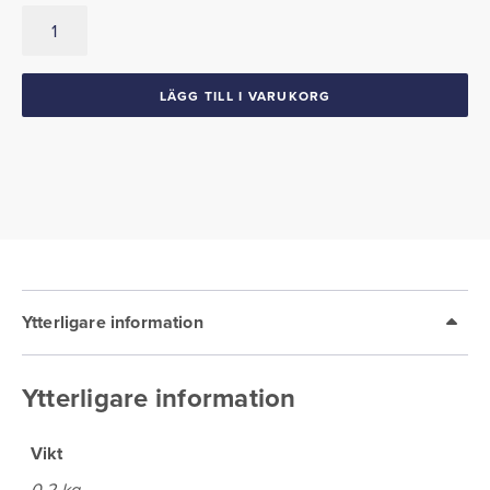
Solskyddsfäste
Mitten
mängd
LÄGG TILL I VARUKORG
Ytterligare information
Ytterligare information
Vikt
0,2 kg