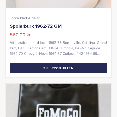
Torkarblad & delar
Spolarburk 1962-72 GM
560,00
kr
Vit plastburk med lock. 1962-66 Bonneville, Catalina, Grand
Prix, GTO, Lemans etc. 1962-69 Impala, Bel-Air, Caprice
1962-70 Chevy II, Nova 1964-67 Cutlass, 442 1964-69
Chevelle, El-Camino 1965 Electra, Lesabre, Wildcat 1967
Skylark, GS 1967-69 Camaro, Firebird 1971-72 Skylark, GS
TILL PRODUKTEN