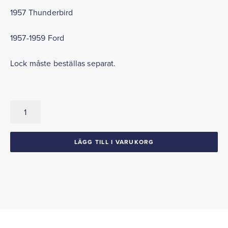
1957 Thunderbird
1957-1959 Ford
Lock måste beställas separat.
Spolarpåse
1957-
59
Ford
LÄGG TILL I VARUKORG
1957
Thunderbird
mängd