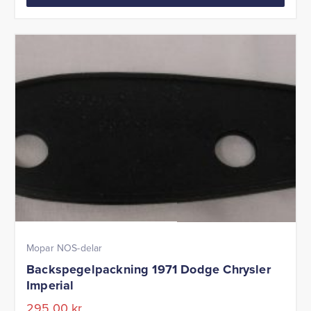
Mopar NOS-delar
Backspegelpackning 1971 Dodge Chrysler
Imperial
295,00
kr