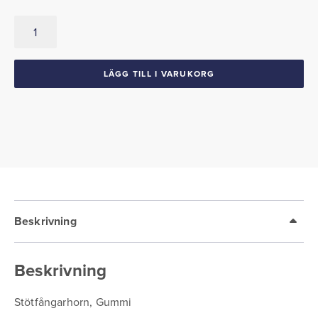
Stötfångarhorn
Gummi
1966-
67
LÄGG TILL I VARUKORG
Charger
Coronet
mängd
Beskrivning
Beskrivning
Stötfångarhorn, Gummi