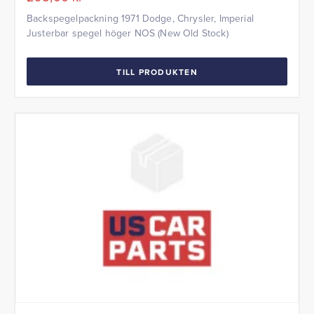
Backspegelpackning 1971 Dodge, Chrysler, Imperial
Justerbar spegel höger NOS (New Old Stock)
TILL PRODUKTEN