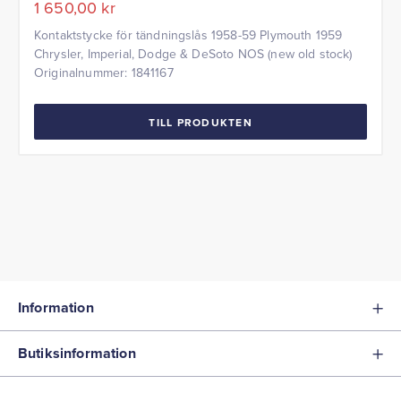
1 650,00
kr
Kontaktstycke för tändningslås 1958-59 Plymouth 1959
Chrysler, Imperial, Dodge & DeSoto NOS (new old stock)
Originalnummer: 1841167
TILL PRODUKTEN
Information
Butiksinformation