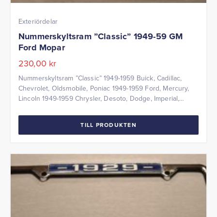
Exteriördelar
Nummerskyltsram ”Classic” 1949-59 GM
Ford Mopar
230,00
kr
Nummerskyltsram ”Classic” 1949-1959 Buick, Cadillac,
Chevrolet, Oldsmobile, Poniac 1949-1959 Ford, Mercury,
Lincoln 1949-1959 Chrysler, Desoto, Dodge, Imperial,
Plymouth mfl. Längd: 31cm Bredd: 17cm Ange årsmodell
vid beställning Pris per styck
TILL PRODUKTEN