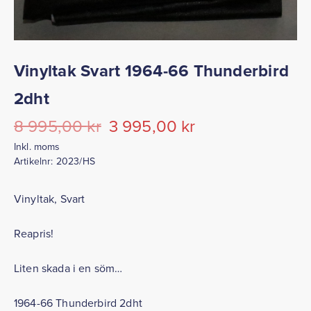
Vinyltak Svart 1964-66 Thunderbird
2dht
Det
Det
8 995,00
kr
3 995,00
kr
Inkl. moms
ursprungliga
nuvarande
Artikelnr:
2023/HS
priset
priset
Vinyltak, Svart
var:
är:
8
3
Reapris!
995,00 kr.
995,00 kr.
Liten skada i en söm…
1964-66 Thunderbird 2dht