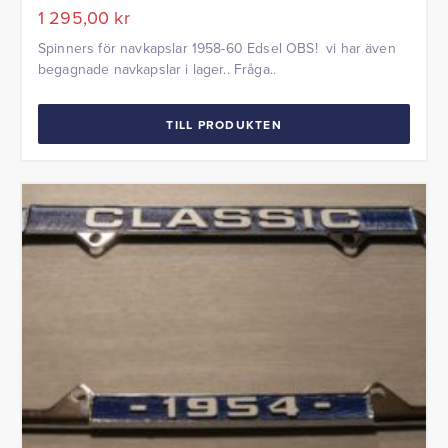
1 295,00
kr
Spinners för navkapslar 1958-60 Edsel OBS! vi har även
begagnade navkapslar i lager.. Fråga..
TILL PRODUKTEN