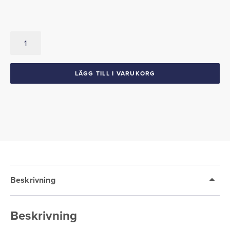
Vinyltak
Svart
1964-
66
LÄGG TILL I VARUKORG
Thunderbird
2dht
mängd
Beskrivning
Beskrivning