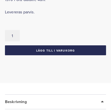
Levereras parvis.
Taklister
med
avslutning
1970
LÄGG TILL I VARUKORG
Galaxie
4dht
mängd
Beskrivning