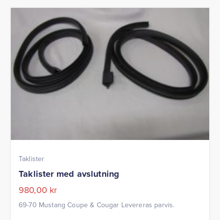
Taklister
Taklister med avslutning
980,00
kr
69-70 Mustang Coupe & Cougar Levereras parvis.