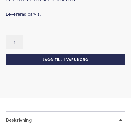
Levereras parvis.
Taklister
med
avslutning
1972-
LÄGG TILL I VARUKORG
76
Fairlane
Torino
HT
mängd
Beskrivning